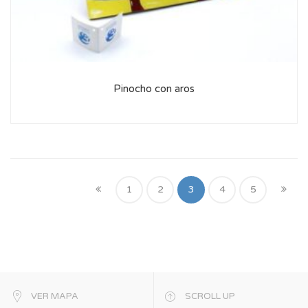
Pinocho con aros
1
2
3
4
5
VER MAPA
SCROLL UP