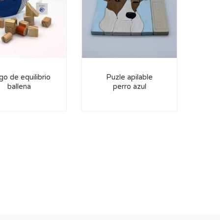
go de equilibrio
Puzle apilable
P
ballena
perro azul