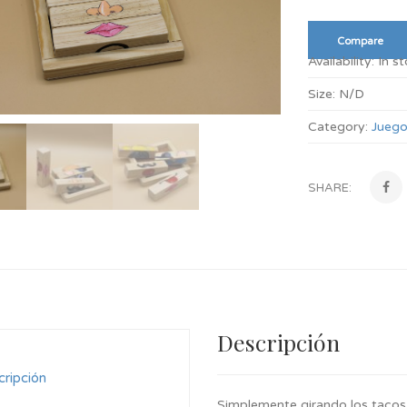
Compare
Availability:
In s
Size:
N/D
Category:
Juego
SHARE:
Descripción
ripción
Simplemente girando los tacos 