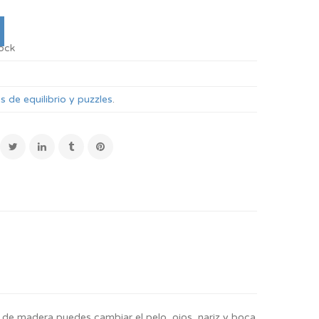
tock
s de equilibrio y puzzles
.
de madera puedes cambiar el pelo, ojos, nariz y boca